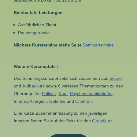
Jeweils von 9.00 Uhr bis 17.00 Uhr
Beinhaltete Leistungen
Ausführliches Skript
Pausengetränke
Nächste Kurstermine siehe Seite
Seminartermine
Weitere Kursmodule :
Das Schulungskonzept setzt sich zusammen aus
Grund
-
und
Aufbaukurs
sowie 6 weiteren Themenkursen zu den
Oberbegriffen
Palliativ
,
Kopf
,
Psychosomatik/Kinder
,
Inneres/Allergien
,
Gelenke
und
Chakren
.
Eine kurze Zusammenfassung zu den jeweiligen
Inhalten finden Sie auf der Seite für den
Grundkurs
.